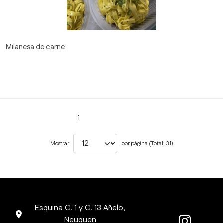
Milanesa de carne
1
2
3
Siguiente
Mostrar
por página (Total: 31)
Esquina C. 1 y C. 13 Añelo,
Neuquen